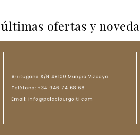
 últimas ofertas y noved
Arritugane S/N
48100
Mungia
Vizcaya
Teléfono:
+34 946 74 68 68
Email:
info@palaciourgoiti.com