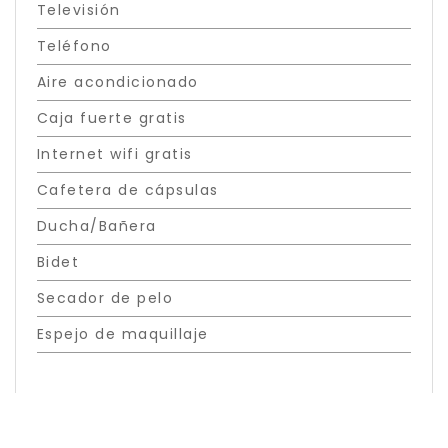
Televisión
Teléfono
Aire acondicionado
Caja fuerte gratis
Internet wifi gratis
Cafetera de cápsulas
Ducha/Bañera
Bidet
Secador de pelo
Espejo de maquillaje
Especial en esta habitación
Cuándo
Gestiona tu reserva
Quién