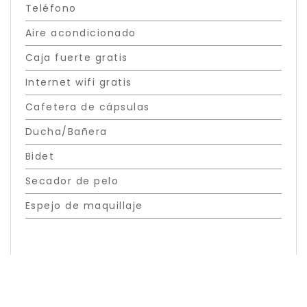
Teléfono
Aire acondicionado
Caja fuerte gratis
Internet wifi gratis
Cafetera de cápsulas
Ducha/Bañera
Bidet
Secador de pelo
Espejo de maquillaje
Especial en esta habitación
Cuándo
Gestiona tu reserva
Quién
Suelo Ceramica