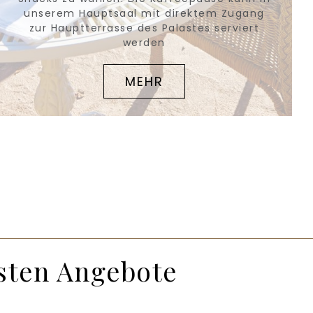
unserem Hauptsaal mit direktem Zugang
zur Hauptterrasse des Palastes serviert
werden
MEHR
esten Angebote