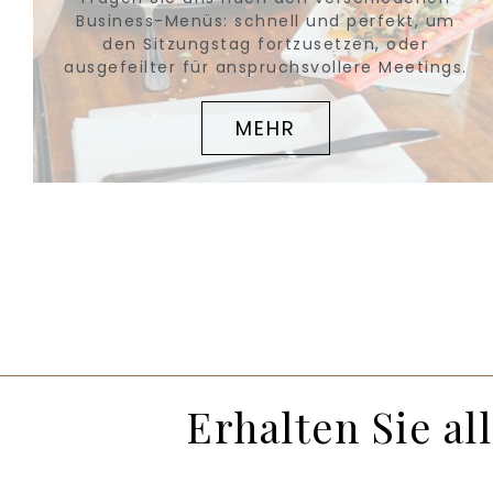
Business-Menüs: schnell und perfekt, um
den Sitzungstag fortzusetzen, oder
ausgefeilter für anspruchsvollere Meetings.
MEHR
Erhalten Sie a