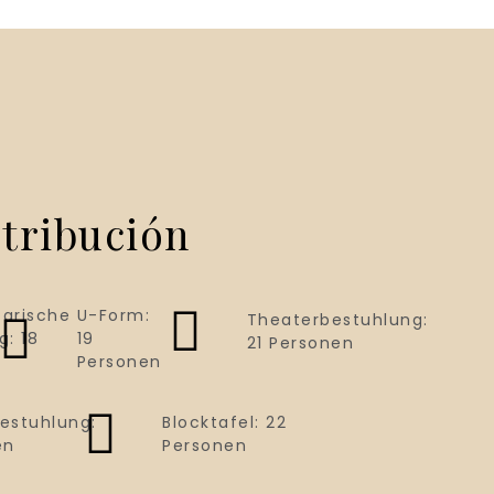
tribución
arische
U-Form:
Theaterbestuhlung:
g: 18
19
21 Personen
Personen
estuhlung:
Blocktafel: 22
en
Personen