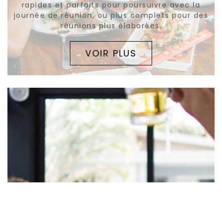
rapides et parfaits pour poursuivre avec la
journée de réunion, ou plus complets pour des
réunions plus élaborées.
VOIR PLUS
Quand
Promotion
Gérer ma réservation
Qui
BUSINESS LUNCH