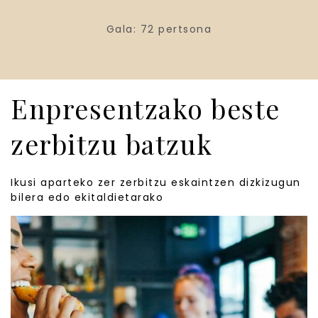
Gala: 72 pertsona
Enpresentzako beste
zerbitzu batzuk
Ikusi aparteko zer zerbitzu eskaintzen dizkizugun
bilera edo ekitaldietarako