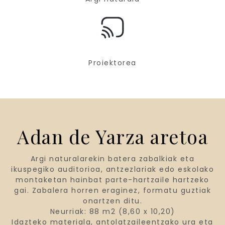
Proiektorea
Adan de Yarza aretoa
Argi naturalarekin batera zabalkiak eta
ikuspegiko auditorioa, antzezlariak edo eskolako
montaketan hainbat parte-hartzaile hartzeko
gai. Zabalera horren eraginez, formatu guztiak
onartzen ditu.
Neurriak: 88 m2 (8,60 x 10,20)
Idazteko materiala, antolatzaileentzako ura eta