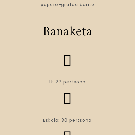
papero-grafoa barne
Banaketa
U: 27 pertsona
Eskola: 30 pertsona