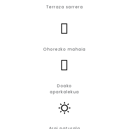
Terraza sarrera
Ohorezko mahaia
Doako
aparkalekua
Argi naturala