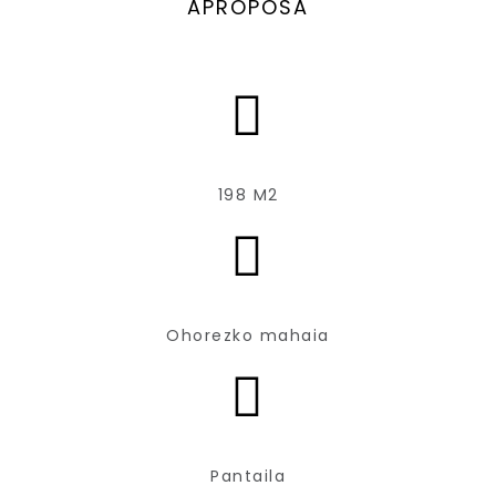
APROPOSA
198 M2
Ohorezko mahaia
Pantaila