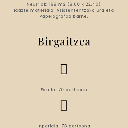
Neurriak: 198 m2 (8,60 x 22,40)
Idazte materiala, Asistententzako ura eta
Papelografoa barne.
Birgaitzea
Eskola: 70 pertsona
Inperiala: 78 pertsona