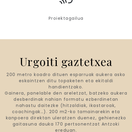
Proiektagailua
Urgoiti gaztetxea
200 metro koadro dituen esparruak aukera asko
eskaintzen ditu topaketen eta ekitaldi
handientzako.
Gainera, panelable den areletzat, batzeko aukera
desberdinak nahian formatu ezberdinetan
nahastu daitezke (hitzaldiak, ikastaroak,
coachingak…). 200 m2-ko tamainarekin eta
kanpoera direktan uleratzen duenez, gehienezko
gaitasuna dauka 170 pertsonentzat Antzoki
ereduan.