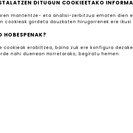
INSTALATZEN DITUGUN COOKIEETAKO INFORM
ren mantentze- eta analisi-zerbitzua ematen dien en
n cookieak gordeta dauzkaten hirugarrenek ere ikusi 
KO HOBESPENAK?
 cookieak erabiltzea, baina zuk ere konfigura dezake
gorde nahi duenean Horretarako, begiratu hemen: