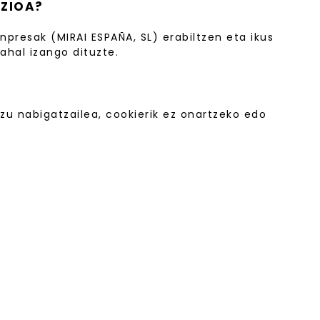
AZIOA?
presak (MIRAI ESPAÑA, SL) erabiltzen eta ikus
ahal izango dituzte.
zu nabigatzailea, cookierik ez onartzeko edo