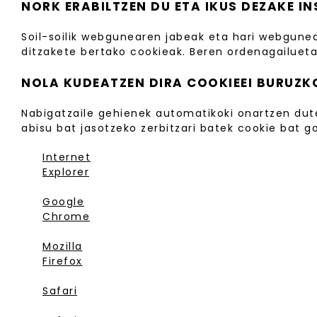
NORK ERABILTZEN DU ETA IKUS DEZAKE 
Soil-soilik webgunearen jabeak eta hari webgunea
ditzakete bertako cookieak. Beren ordenagailueta
NOLA KUDEATZEN DIRA COOKIEEI BURUZ
Nabigatzaile gehienek automatikoki onartzen dute
abisu bat jasotzeko zerbitzari batek cookie bat 
Internet
Explorer
Google
Chrome
Mozilla
Firefox
Safari