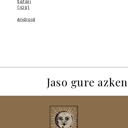
Safari
(iOS)
Android
Jaso gure azken