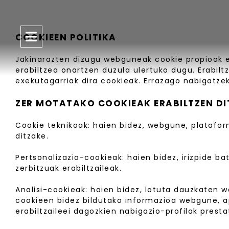
COOKIEEN POLITIKA
Jakinarazten dizugu webguneak cookie propioak eta
erabiltzea onartzen duzula ulertuko dugu. Erabil
exekutagarriak dira cookieak. Errazago nabigatzeko
ZER MOTATAKO COOKIEAK ERABILTZEN D
Cookie teknikoak: haien bidez, webgune, platafor
ditzake.
Pertsonalizazio-cookieak: haien bidez, irizpide 
zerbitzuak erabiltzaileak.
Analisi-cookieak: haien bidez, lotuta dauzkaten 
cookieen bidez bildutako informazioa webgune, a
erabiltzaileei dagozkien nabigazio-profilak prest