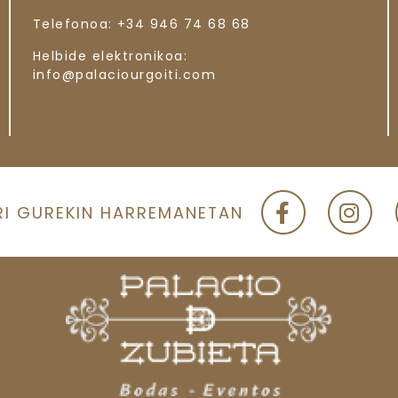
Telefonoa:
+34 946 74 68 68
Helbide elektronikoa:
info@palaciourgoiti.com
RI GUREKIN HARREMANETAN