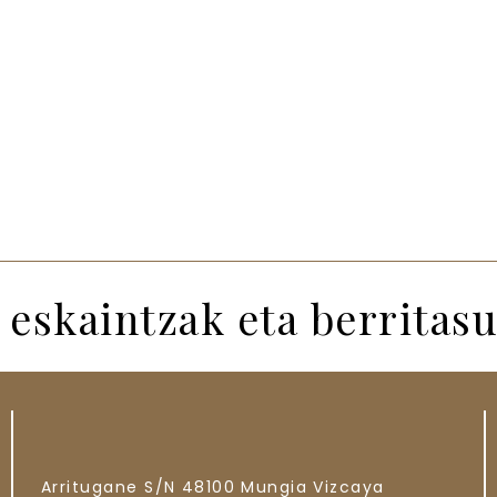
 eskaintzak eta berritas
Arritugane S/N
48100
Mungia
Vizcaya