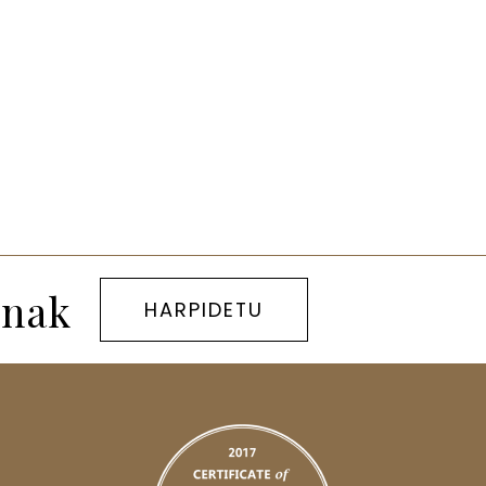
unak
HARPIDETU