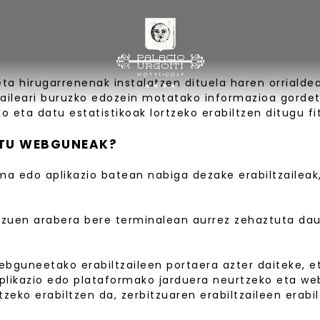
 hirugarrenenak instalatzen dituela haren orrialdeak
tzaileari buruzko edozein motatako informazioa gordet
 eta datu estatistikoak lortzeko erabiltzen ditugu fit
ITU WEBGUNEAK?
ma edo aplikazio batean nabiga dezake erabiltzaileak
batzuen arabera bere terminalean aurrez zehaztuta dau
webguneetako erabiltzaileen portaera azter daiteke,
plikazio edo plataformako jarduera neurtzeko eta we
atzeko erabiltzen da, zerbitzuaren erabiltzaileen era