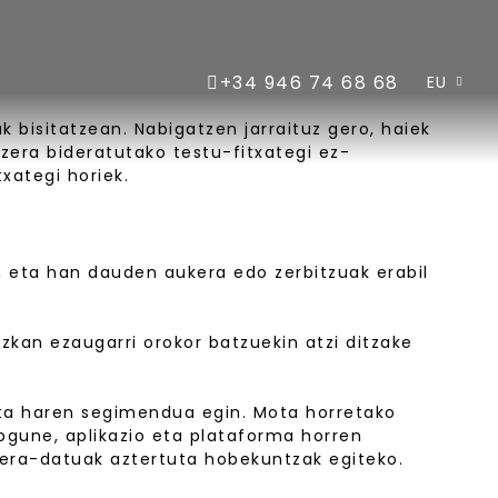
+34 946 74 68 68
EU
 bisitatzean. Nabigatzen jarraituz gero, haiek
zera bideratutako testu-fitxategi ez-
xategi horiek.
, eta han dauden aukera edo zerbitzuak erabil
zkan ezaugarri orokor batzuekin atzi ditzake
 eta haren segimendua egin. Mota horretako
bgune, aplikazio eta plataforma horren
bilera-datuak aztertuta hobekuntzak egiteko.