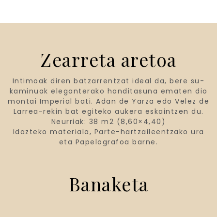
Zearreta aretoa
Intimoak diren batzarrentzat ideal da, bere su-
kaminuak eleganterako handitasuna ematen dio
montai Imperial bati. Adan de Yarza edo Velez de
Larrea-rekin bat egiteko aukera eskaintzen du.
Neurriak: 38 m2 (8,60×4,40)
Idazteko materiala, Parte-hartzaileentzako ura
eta Papelografoa barne.
Banaketa