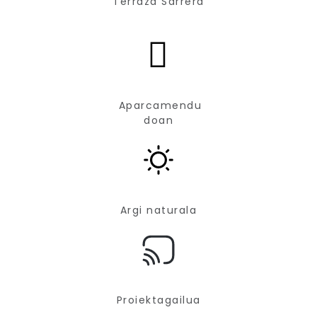
Terraza Sarrera
Aparcamendu
doan
Argi naturala
Proiektagailua