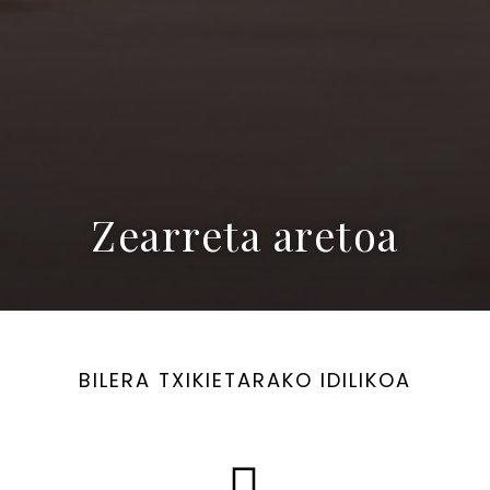
Zearreta aretoa
BILERA TXIKIETARAKO IDILIKOA