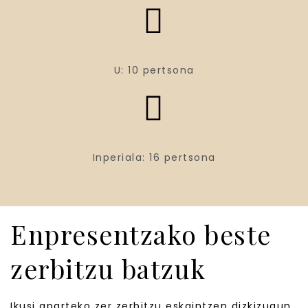
U: 10 pertsona
Inperiala: 16 pertsona
Enpresentzako beste
zerbitzu batzuk
Ikusi aparteko zer zerbitzu eskaintzen dizkizugun