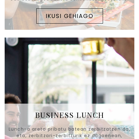
IKUSI GEHIAGO
BUSINESS LUNCH
Lunch-a areto pribatu batean zerbitzatzen da,
eta, zerbitzari-zerbitzurik ez dagoenean,