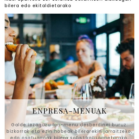
bilera edo ekitaldietarako
ENPRESA-MENUAK
Galde iezaguzu lan-menu desberdinei buruz:
bizkorrak eta ezin hobeak bilerarekin jarraitzeko,
edo osatuagoak bilera sofistikatuagoetarako.