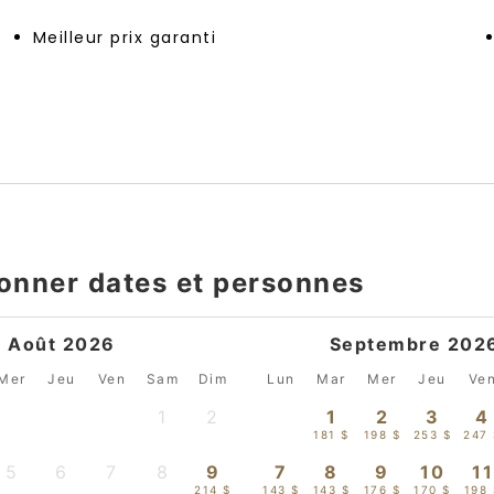
Meilleur prix garanti
ionner dates et personnes
Août 2026
Septembre 202
Mer
Jeu
Ven
Sam
Dim
Lun
Mar
Mer
Jeu
Ve
1
2
1
2
3
4
-
-
181 $
198 $
253 $
247
5
6
7
8
9
7
8
9
10
11
-
-
-
-
214 $
143 $
143 $
176 $
170 $
198 