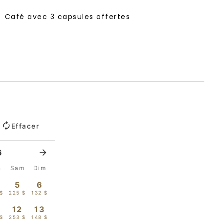
Café avec 3 capsules offertes
Effacer
6
n
Sam
Dim
5
6
 $
225 $
132 $
12
13
$
253 $
148 $