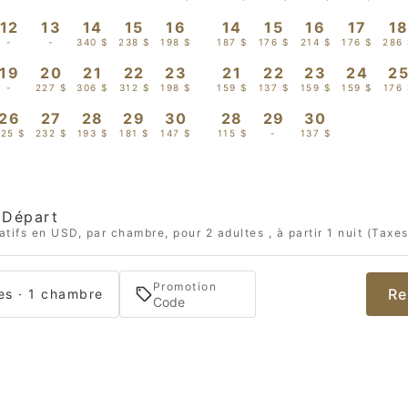
12
13
14
15
16
14
15
16
17
1
-
-
340 $
238 $
198 $
187 $
176 $
214 $
176 $
286
19
20
21
22
23
21
22
23
24
2
-
227 $
306 $
312 $
198 $
159 $
137 $
159 $
159 $
176 
26
27
28
29
30
28
29
30
25 $
232 $
193 $
181 $
147 $
115 $
-
137 $
Départ
atifs en USD, par chambre, pour 2 adultes , à partir 1 nuit (Taxes
Promotion
Re
es · 1 chambre