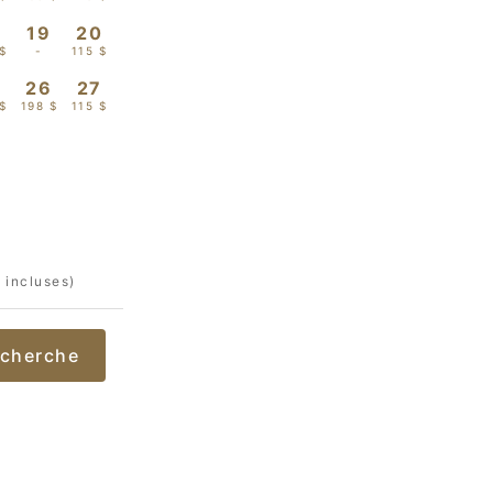
8
19
20
 $
-
115 $
5
26
27
$
198 $
115 $
 incluses)
cherche