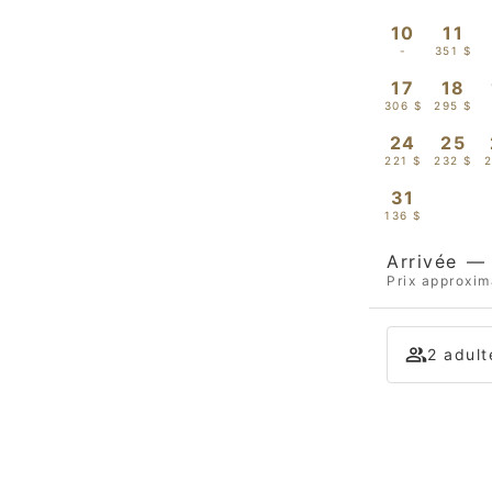
10
11
-
351 $
17
18
306 $
295 $
24
25
221 $
232 $
2
31
136 $
Arrivée
—
Prix approxim
2 adult