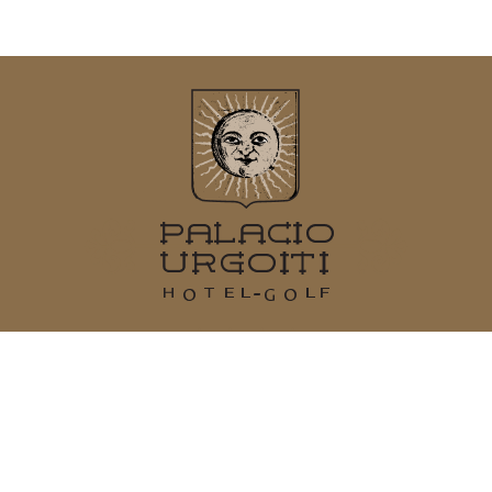
Gérer ma réservation
Arritugane S/N
48100
Mungia
Vizcaya
Téléphone :
+34 946 74 68 68
E-mail :
info@palaciourgoiti.com