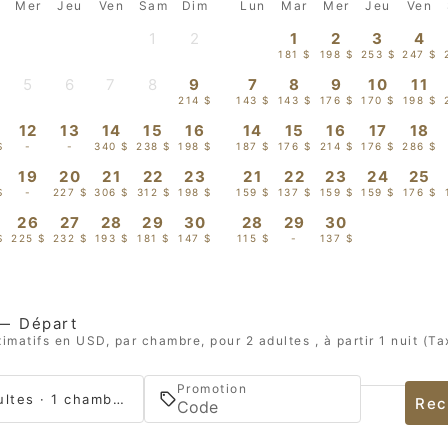
Mer
Jeu
Ven
Sam
Dim
Lun
Mar
Mer
Jeu
Ven
1
2
1
2
3
4
-
-
181 $
198 $
253 $
247 $
5
6
7
8
9
7
8
9
10
11
-
-
-
-
214 $
143 $
143 $
176 $
170 $
198 $
12
13
14
15
16
14
15
16
17
18
$
-
-
340 $
238 $
198 $
187 $
176 $
214 $
176 $
286 $
19
20
21
22
23
21
22
23
24
25
$
-
227 $
306 $
312 $
198 $
159 $
137 $
159 $
159 $
176 $
26
27
28
29
30
28
29
30
$
225 $
232 $
193 $
181 $
147 $
115 $
-
137 $
—
Départ
imatifs en USD, par chambre, pour 2 adultes , à partir 1 nuit (Ta
Promotion
2 adultes · 1 chambre
Rec